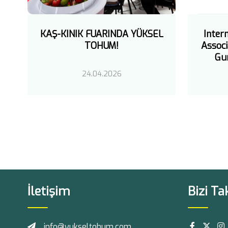
KAŞ-KINIK FUARINDA YÜKSEL
Inter
TOHUM!
Associ
Gu
24.04.2026
İletişim
Bizi Ta
info@yukseltohum.com