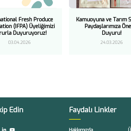
national Fresh Produce
Kamuoyuna ve Tarım S
ation (IFPA) Üyeliğimizi
Paydaşlarımıza Öne
rurla Duyuruyoruz!
Duyuru!
03.04.2026
24.03.2026
kip Edin
Faydalı Linkler
Hakkımızda
Ü