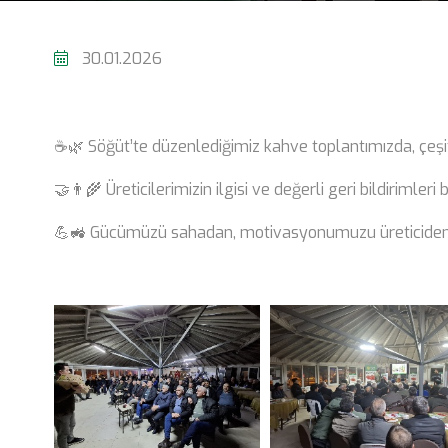
30.01.2026
☕🌿 Söğüt’te düzenlediğimiz kahve toplantımızda, çeşitl
🤝👨‍🌾 Üreticilerimizin ilgisi ve değerli geri bildirimleri 
💪🚜 Gücümüzü sahadan, motivasyonumuzu üreticiden 