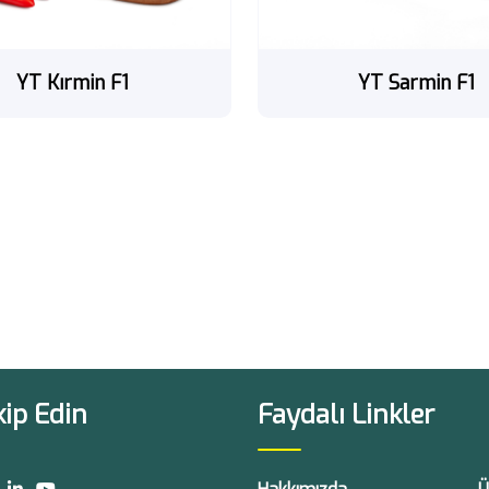
YT Kırmin F1
YT Sarmin F1
kip Edin
Faydalı Linkler