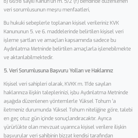
b) 6698 sayılı Kanun’un m. 5/2 (f) bendinde düzenlenen
veri sorumlusunun meşru menfaatleri,
Bu hukuki sebeplerle toplanan kişisel verileriniz KVK
Kanununun 5. ve 6. maddelerinde belirtilen kişisel veri
işleme şartları ve amaçları kapsamında sadece bu
Aydınlatma Metninde belirtilen amaçlarla işlenebilmekte
ve aktarılabilmektedir.
5. Veri Sorumlusuna Başvuru Yolları ve Haklarınız
Kişisel veri sahipleri olarak, KVKK m. 11’de sayılan
haklarınıza ilişkin taleplerinizi, işbu Aydınlatma Metninde
aşağıda düzenlenen yöntemlerle Yüksel Tohum ’a
iletmeniz durumunda Yüksel Tohum niteliğine göre, talebi
en geç otuz gün içinde sonuçlandıracaktır. Ayrıca
yürürlükte olan mevzuat uyarınca kişisel verilere ilişkin
başvurular veri sahibinin bizzat kendisi tarafından