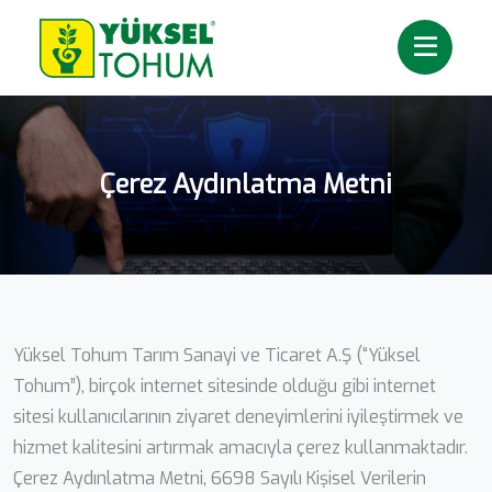
Çerez Aydınlatma Metni
Yüksel Tohum Tarım Sanayi ve Ticaret A.Ş (“Yüksel
Tohum”), birçok internet sitesinde olduğu gibi internet
sitesi kullanıcılarının ziyaret deneyimlerini iyileştirmek ve
hizmet kalitesini artırmak amacıyla çerez kullanmaktadır.
Çerez Aydınlatma Metni, 6698 Sayılı Kişisel Verilerin