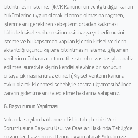
bildirilmesini isteme, f)KVK Kanununun ve ilgili diğer kanun
hükümlerine uygun olarak işlenmiş olmasına rağmen,
işlenmesini gerektiren sebeplerin ortadan kalkması
hâlinde kişisel verilerin silinmesini veya yok edilmesini
isteme ve bu kapsamda yapılan işlemin kişisel verilerin
aktarıldığı üçüncü kişilere bildirilmesini isteme, g)İşlenen
verilerin münhasıran otomatik sistemler vasıtasıyla analiz
edilmesi suretiyle kişinin kendisi aleyhine bir sonucun
ortaya çıkmasına itiraz etme, h)Kişisel verilerin kanuna
aykırı olarak işlenmesi sebebiyle zarara uğraması hâlinde
zararın giderilmesini talep etme haklarına sahipsiniz.
6. Başvurunun Yapılması
Yukarıda sayılan haklarınıza ilişkin taleplerinizi Veri
Sorumlusuna Başvuru Usul ve Esasları Hakkında Tebliğ’de
öngörülen başvuru usullerine uygun olarak Şirketimize