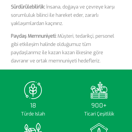
Sürdürülebilirlik:
İnsana, doğaya ve çevreye karşı
sorumluluk bilinci ile hareket eder, zararlı
yaklaşımlardan kaçınırız.
Paydaş Memnuniyeti:
Müşteri, tedarikçi, personel
gibi etkileşim halinde olduğumuz tüm
paydaşlarımız ile kazan kazan ilkesine göre
davranır ve ortak memnuniyeti hedefleriz.
18
900+
Türde Islah
Ticari Çeşitlilik