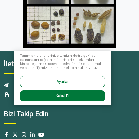
Tanımlama bilgilerini; sitemizin doğru şekilde
çalışmasını sağlamak, içerikleri ve reklamları
İletişim
kişiselleştirmek, sosyal medya özellikleri sunmak
ve site trafiğimizi analiz etmek için kullanıyoruz.
Ayarlar
info@yukseltohum.com
+90 242 461 23 93
Kabul Et
Bizi Takip Edin