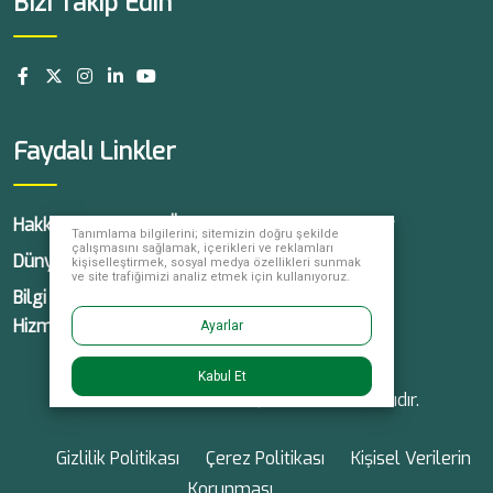
Bizi Takip Edin
Faydalı Linkler
Hakkımızda
Ürünlerimiz
Haberler
Tanımlama bilgilerini; sitemizin doğru şekilde
çalışmasını sağlamak, içerikleri ve reklamları
Dünyada Yüksel
Kariyer
İletişim
kişiselleştirmek, sosyal medya özellikleri sunmak
ve site trafiğimizi analiz etmek için kullanıyoruz.
Bilgi Toplumu
Hizmetleri
Ayarlar
Kabul Et
© 2026 Yüksel Tohum, tüm hakları saklıdır.
Gizlilik Politikası
Çerez Politikası
Kişisel Verilerin
Korunması