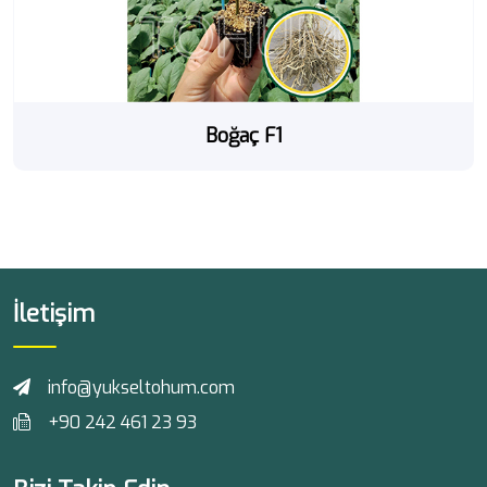
Boğaç F1
İletişim
info@yukseltohum.com
+90 242 461 23 93