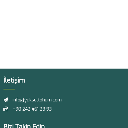
İletişim
info@yukseltohum.com
+90 242 461 23 93
Bizi Takip Edin