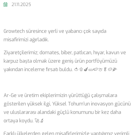
21.11.2025
Growtech süresince yerli ve yabancı çok sayıda
misafirimizi ağırladık.
Ziyaretçilerimiz; domates, biber, patlıcan, hıyar, kavun ve
karpuz başta olmak üzere geniş ürün portföyümüzü
yakından inceleme fırsatı buldu. 🍅🫑🍆🥒🍉🍈🥬🥔🌽
Ar-Ge ve üretim ekiplerimizin yürüttüğü çalışmalara
gösterilen yüksek ilgi, Yüksel Tohum’un inovasyon gücünü
ve uluslararası alandaki güçlü konumunu bir kez daha
ortaya koydu. 🚀🔬
Farklı ülkelerden gelen misafirlerimizle yaptığımız verimli