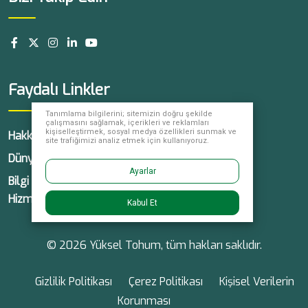
Faydalı Linkler
Tanımlama bilgilerini; sitemizin doğru şekilde
çalışmasını sağlamak, içerikleri ve reklamları
kişiselleştirmek, sosyal medya özellikleri sunmak ve
Hakkımızda
Ürünlerimiz
Haberler
site trafiğimizi analiz etmek için kullanıyoruz.
Dünyada Yüksel
Kariyer
İletişim
Ayarlar
Bilgi Toplumu
Hizmetleri
Kabul Et
© 2026 Yüksel Tohum, tüm hakları saklıdır.
Gizlilik Politikası
Çerez Politikası
Kişisel Verilerin
Korunması