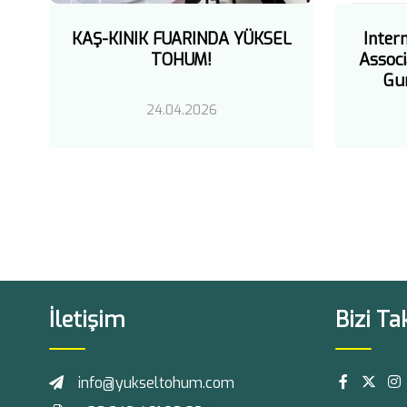
KAŞ-KINIK FUARINDA YÜKSEL
Inter
TOHUM!
Associ
Gu
24.04.2026
İletişim
Bizi Ta
info@yukseltohum.com