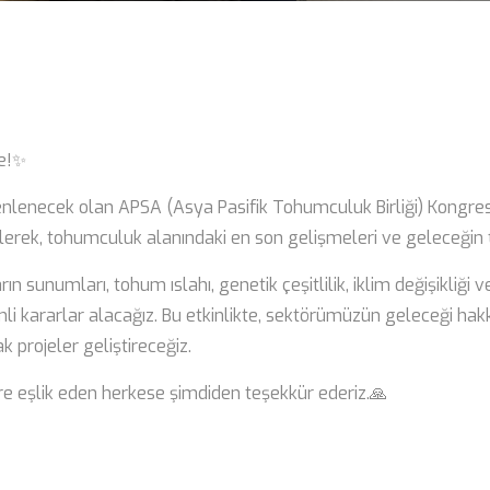
e!✨
zenlenecek olan APSA (Asya Pasifik Tohumculuk Birliği) Kongresi
lerek, tohumculuk alanındaki en son gelişmeleri ve geleceğin tar
unumları, tohum ıslahı, genetik çeşitlilik, iklim değişikliği v
kararlar alacağız. Bu etkinlikte, sektörümüzün geleceği hakkında
projeler geliştireceğiz.
re eşlik eden herkese şimdiden teşekkür ederiz.🙏