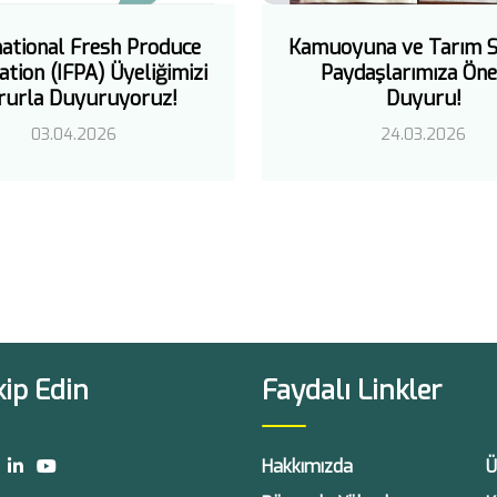
national Fresh Produce
Kamuoyuna ve Tarım S
ation (IFPA) Üyeliğimizi
Paydaşlarımıza Öne
rurla Duyuruyoruz!
Duyuru!
03.04.2026
24.03.2026
kip Edin
Faydalı Linkler
Hakkımızda
Ü