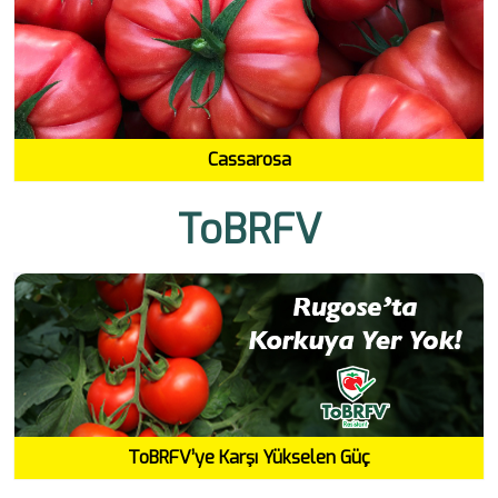
Cassarosa
ToBRFV
ToBRFV’ye Karşı Yükselen Güç