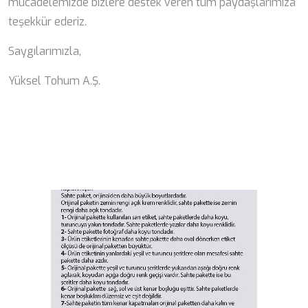
mücadelemizde bizlere destek veren tüm paydaşlarımıza
teşekkür ederiz.
Saygılarımızla,
Yüksel Tohum A.Ş.