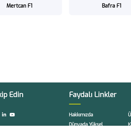
Mertcan F1
Bafra F1
kip Edin
Faydalı Linkler
Hakkımızda
Ü
Dünyada Yüksel
K