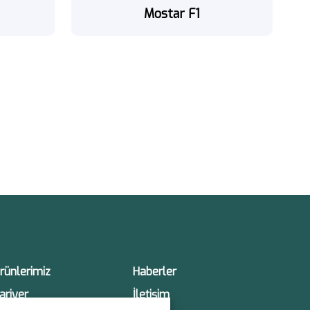
Mostar F1
rünlerimiz
Haberler
ariyer
İletişim