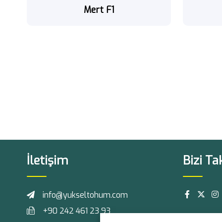
Mert F1
İletişim
Bizi Ta
info@yukseltohum.com
+90 242 461 23 93