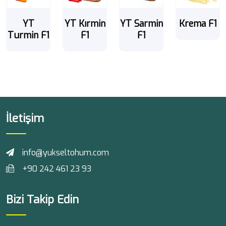
YT
YT Kırmin
YT Sarmin
Krema F1
Turmin F1
F1
F1
İletişim
info@yukseltohum.com
+90 242 461 23 93
Bizi Takip Edin