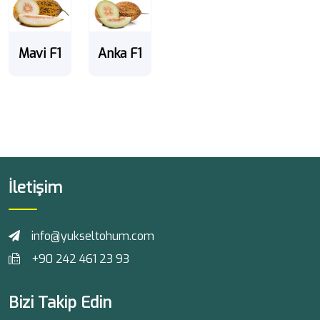
Mavi F1
Anka F1
İletişim
info@yukseltohum.com
+90 242 461 23 93
Bizi Takip Edin