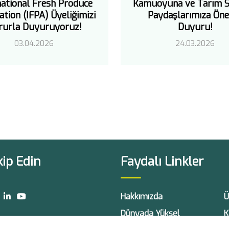
national Fresh Produce
Kamuoyuna ve Tarım S
ation (IFPA) Üyeliğimizi
Paydaşlarımıza Öne
rurla Duyuruyoruz!
Duyuru!
03.04.2026
24.03.2026
kip Edin
Faydalı Linkler
Hakkımızda
Ü
Dünyada Yüksel
K