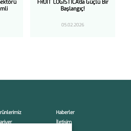
FRUIT LOGISTICA’da Güçlü Bir
ektörü
Başlangıç!
mli
05.02.2026
rünlerimiz
Haberler
ariyer
İletişim