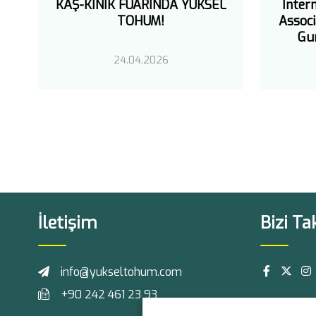
KAŞ-KINIK FUARINDA YÜKSEL
Inter
TOHUM!
Associ
Gu
24.04.2026
İletişim
Bizi Ta
info@yukseltohum.com
+90 242 461 23 93